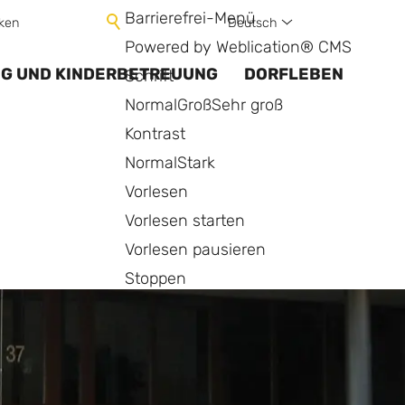
Barrierefrei-Menü
Deutsch
ken
Powered by Weblication® CMS
NG UND KINDERBETREUUNG
DORFLEBEN
Schrift
Normal
Groß
Sehr groß
Kontrast
Normal
Stark
Vorlesen
Vorlesen starten
Vorlesen pausieren
Stoppen