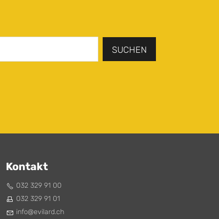
SUCHEN
Kontakt
032 329 91 00
032 329 91 01
nf
v
l
rd
ch