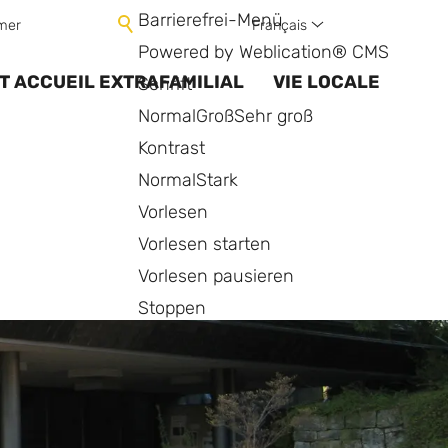
Barrierefrei-Menü
Français
mer
Powered by Weblication® CMS
T ACCUEIL EXTRAFAMILIAL
VIE LOCALE
Schrift
Normal
Groß
Sehr groß
Kontrast
Normal
Stark
Vorlesen
Vorlesen starten
Vorlesen pausieren
Stoppen