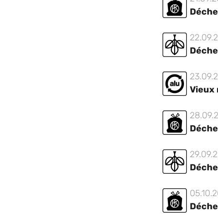
Déche
22.09.
Déche
23.09.
Vieux
28.09.
Déche
29.09.
Déche
05.10.
Déche