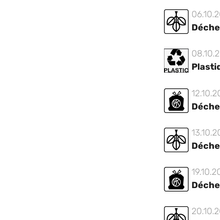
06.10.
Déche
08.10.
Plasti
12.10.
Déche
13.10.
Déche
19.10.2
Déche
20.10.