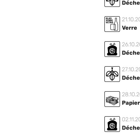
Déche
21.10.
Verre
26.10.
Déche
27.10.
Déche
28.10.
Papier
02.11.
Déche