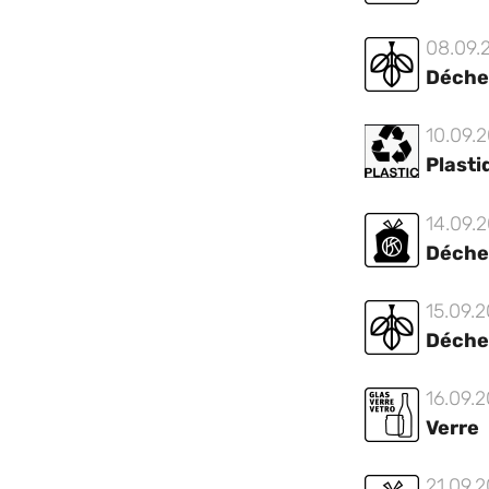
08.09.
Déche
10.09.
Plasti
14.09.
Déche
15.09.
Déche
16.09.
Verre
21.09.