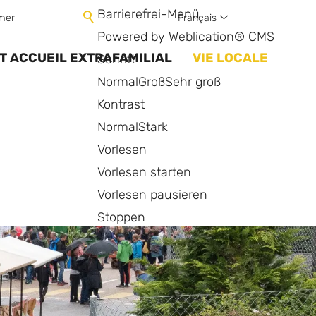
Barrierefrei-Menü
Français
mer
Powered by Weblication® CMS
T ACCUEIL EXTRAFAMILIAL
VIE LOCALE
Schrift
Normal
Groß
Sehr groß
Kontrast
Normal
Stark
Vorlesen
Vorlesen starten
Vorlesen pausieren
Stoppen