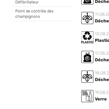
Déche
Défibrillateur
Point de contrôle des
11.08.
champignons
Déche
13.08.
Plasti
17.08.
Déche
18.08.
Déche
19.08.
Verre