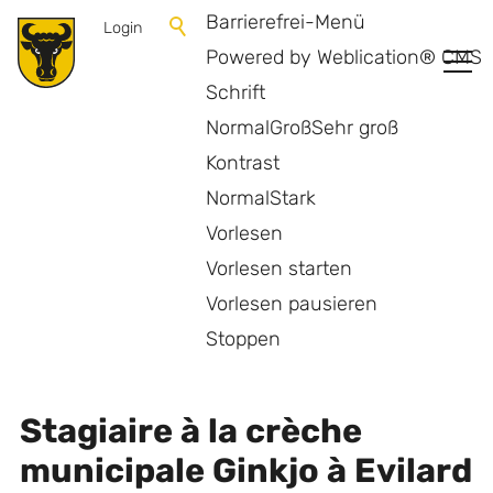
Barrierefrei-Menü
Login
Powered by Weblication® CMS
Schrift
Normal
Groß
Sehr groß
Kontrast
Normal
Stark
Vorlesen
Vorlesen starten
Vorlesen pausieren
Offres d'emploi
Stoppen
Stagiaire à la crèche
municipale Ginkjo à Evilard