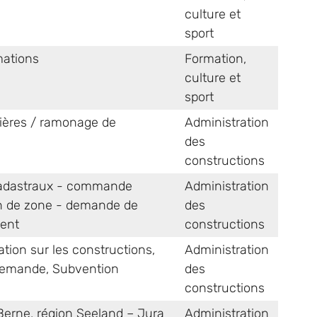
culture et
sport
mations
Formation,
culture et
sport
dières / ramonage de
Administration
des
constructions
 cadastraux - commande
Administration
n de zone - demande de
des
ent
constructions
tion sur les constructions
,
Administration
 demande
,
Subvention
des
constructions
erne, région Seeland – Jura
Administration