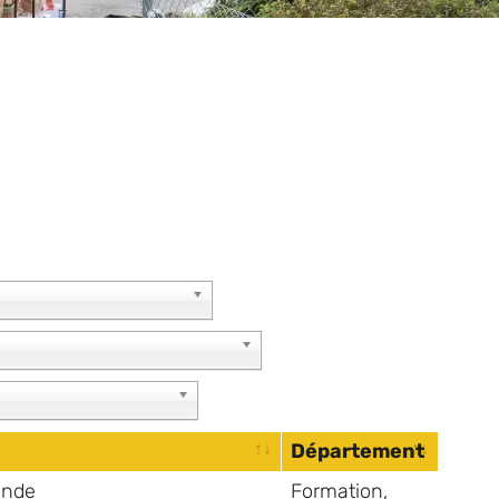
Département
ande
Formation,