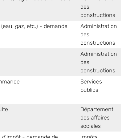
des
constructions
e (eau, gaz, etc.) - demande
Administration
des
constructions
Administration
des
constructions
commande
Services
publics
ulte
Département
des affaires
sociales
n d'impôt - demande de
Impôts