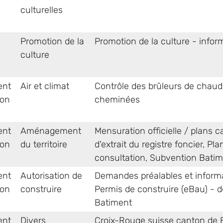
culturelles
Promotion de la
Promotion de la culture - infor
culture
ent
Air et climat
Contrôle des brûleurs de chau
ion
cheminées
ent
Aménagement
Mensuration officielle / plans
ion
du territoire
d'extrait du registre foncier
,
Pla
consultation
,
Subvention Batim
ent
Autorisation de
Demandes préalables et informa
ion
construire
Permis de construire (eBau) -
Batiment
ent
Divers
Croix-Rouge suisse canton de B