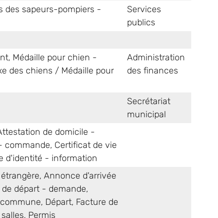
ps des sapeurs-pompiers -
Services
publics
nt
,
Médaille pour chien -
Administration
xe des chiens / Médaille pour
des finances
e
Secrétariat
municipal
Attestation de domicile -
ne - commande
,
Certificat de vie
e d'identité - information
 étrangère
,
Annonce d'arrivée
n de départ - demande
,
a commune
,
Départ
,
Facture de
salles
,
Permis