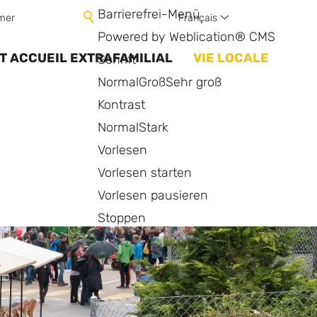
Barrierefrei-Menü
Français
mer
Powered by Weblication® CMS
T ACCUEIL EXTRAFAMILIAL
VIE LOCALE
Schrift
Normal
Groß
Sehr groß
Kontrast
Normal
Stark
Vorlesen
Vorlesen starten
Vorlesen pausieren
Stoppen