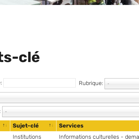
ts-clé
e:
Rubrique:
-
:
-
Sujet-clé
Services
Institutions
Informations culturelles - dem