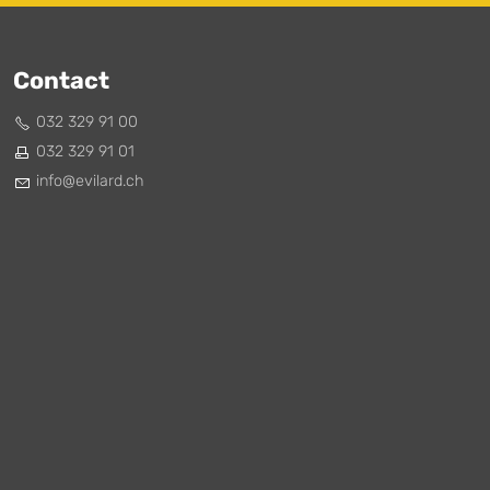
Contact
032 329 91 00
032 329 91 01
nf
v
l
rd
ch