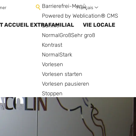
Barrierefrei-Menü
Français
mer
Powered by Weblication® CMS
T ACCUEIL EXTRAFAMILIAL
VIE LOCALE
Schrift
Normal
Groß
Sehr groß
Kontrast
Normal
Stark
Vorlesen
Vorlesen starten
Vorlesen pausieren
Stoppen