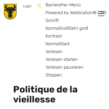
Barrierefrei-Menü
Login
Powered by Weblication® CMS
Schrift
Normal
Groß
Sehr groß
Kontrast
Normal
Stark
Vorlesen
Vorlesen starten
Vorlesen pausieren
retour
Stoppen
Politique de la
vieillesse