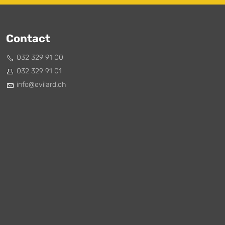
Contact
032 329 91 00
032 329 91 01
nf
v
l
rd
ch