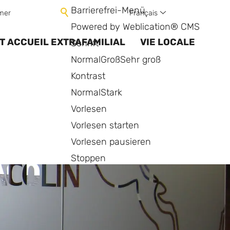
Barrierefrei-Menü
Français
mer
Powered by Weblication® CMS
T ACCUEIL EXTRAFAMILIAL
VIE LOCALE
Schrift
Normal
Groß
Sehr groß
Kontrast
Normal
Stark
Vorlesen
Vorlesen starten
Vorlesen pausieren
Stoppen