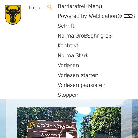
Barrierefrei-Menü
Login
Powered by Weblication® CMS
Schrift
Normal
Groß
Sehr groß
Kontrast
HERZLICH WILLKOMMEN IN
Normal
Stark
LEUBRINGEN /
Vorlesen
MAGGLINGEN
Vorlesen starten
Vorlesen pausieren
Stoppen