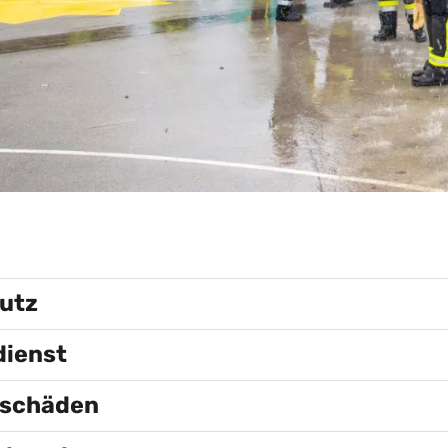
n
utz
dienst
schäden