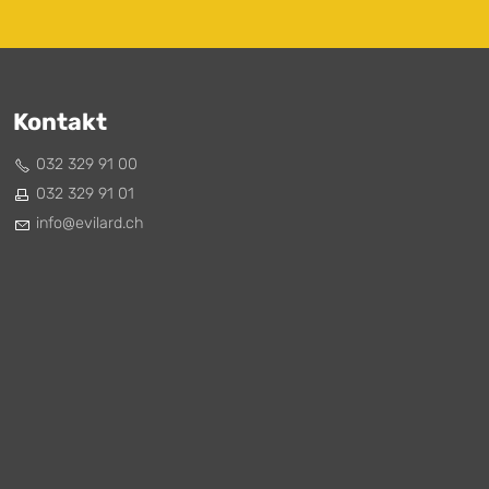
Kontakt
032 329 91 00
032 329 91 01
nf
v
l
rd
ch