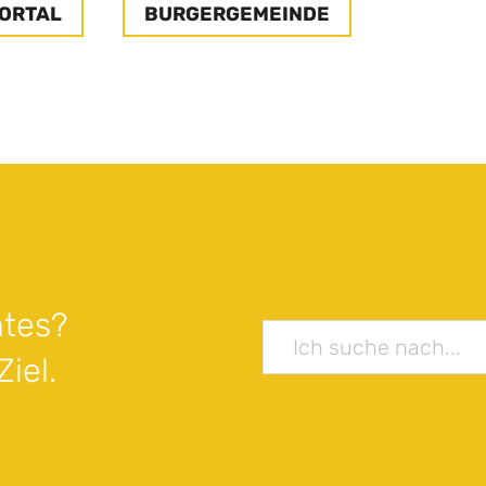
ORTAL
BURGERGEMEINDE
tes?
iel.