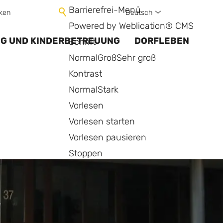
Barrierefrei-Menü
Deutsch
ken
Powered by Weblication® CMS
NG UND KINDERBETREUUNG
DORFLEBEN
Schrift
Normal
Groß
Sehr groß
Kontrast
Normal
Stark
Vorlesen
Vorlesen starten
Vorlesen pausieren
Stoppen