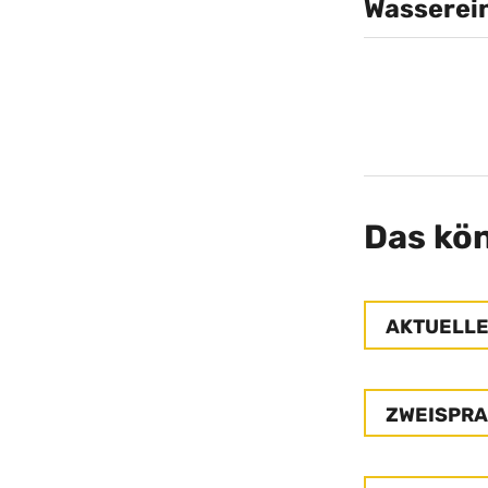
Wasserei
Das kön
AKTUELL
ZWEISPRA