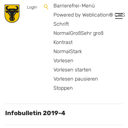
Barrierefrei-Menü
Login
Powered by Weblication® CMS
Schrift
Normal
Groß
Sehr groß
Kontrast
Normal
Stark
Vorlesen
Vorlesen starten
Vorlesen pausieren
Archiv Infobulletin
Stoppen
Infobulletin 2019-4