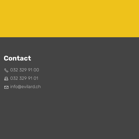
Contact
032 329 91 00
032 329 91 01
nf
v
l
rd
ch