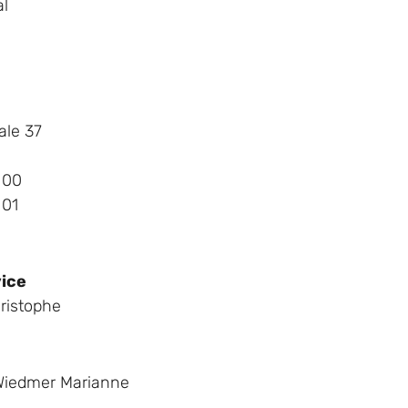
al
ale 37
 00
 01
vice
ristophe
Wiedmer Marianne