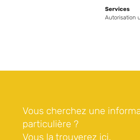
Services
Autorisation 
Vous cherchez une informa
particulière ?
Vous la trouverez ici.