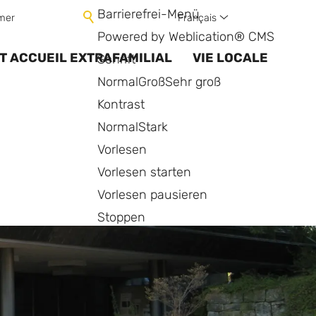
Barrierefrei-Menü
Français
mer
Powered by Weblication® CMS
T ACCUEIL EXTRAFAMILIAL
VIE LOCALE
Schrift
Normal
Groß
Sehr groß
Kontrast
Normal
Stark
Vorlesen
Vorlesen starten
Vorlesen pausieren
Stoppen