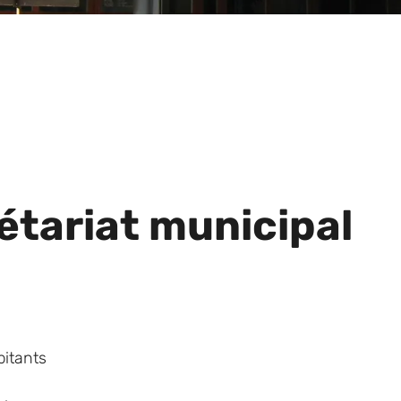
étariat municipal
n
bitants