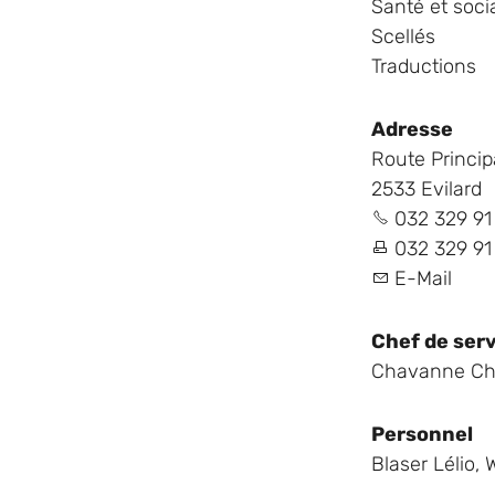
Santé et soci
Scellés
Traductions
Adresse
Route Princip
2533 Evilard
032 329 91
032 329 91
E-Mail
Chef de ser
Chavanne Ch
Personnel
Blaser Lélio
,