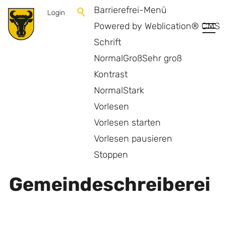
Barrierefrei-Menü
Login
Powered by Weblication® CMS
Schrift
Normal
Groß
Sehr groß
Kontrast
Normal
Stark
Vorlesen
Vorlesen starten
Vorlesen pausieren
Zurück zur Übersicht
Stoppen
Gemeindeschreiberei