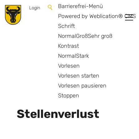
Barrierefrei-Menü
Login
Powered by Weblication® CMS
Schrift
Normal
Groß
Sehr groß
Kontrast
Normal
Stark
Vorlesen
Vorlesen starten
Vorlesen pausieren
Zurück zur Übersicht
Stoppen
Stellenverlust