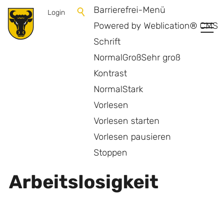
Barrierefrei-Menü
Login
Powered by Weblication® CMS
Schrift
Normal
Groß
Sehr groß
Kontrast
Normal
Stark
Vorlesen
Vorlesen starten
Vorlesen pausieren
Zurück zur Übersicht
Stoppen
Arbeitslosigkeit