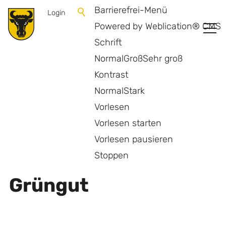
Barrierefrei-Menü
Login
Powered by Weblication® CMS
Schrift
Normal
Groß
Sehr groß
Kontrast
Normal
Stark
Vorlesen
Vorlesen starten
Vorlesen pausieren
Zurück zur Übersicht
Stoppen
Grüngut