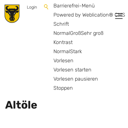
Barrierefrei-Menü
Login
Powered by Weblication® CMS
Schrift
Normal
Groß
Sehr groß
Kontrast
Normal
Stark
Vorlesen
Vorlesen starten
Vorlesen pausieren
Zurück zur Übersicht
Stoppen
Altöle