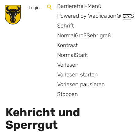
Barrierefrei-Menü
Login
Powered by Weblication® CMS
Schrift
Normal
Groß
Sehr groß
Kontrast
Normal
Stark
Vorlesen
Vorlesen starten
Vorlesen pausieren
Zurück zur Übersicht
Stoppen
Kehricht und
Sperrgut