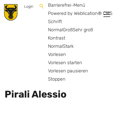
Barrierefrei-Menü
Login
Powered by Weblication® CMS
Schrift
Normal
Groß
Sehr groß
Kontrast
Normal
Stark
Vorlesen
Vorlesen starten
Vorlesen pausieren
Zurück zur Übersicht
Stoppen
Pirali Alessio