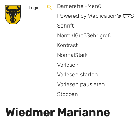
Barrierefrei-Menü
Login
Powered by Weblication® CMS
Schrift
Normal
Groß
Sehr groß
Kontrast
Normal
Stark
Vorlesen
Vorlesen starten
Vorlesen pausieren
Zurück zur Übersicht
Stoppen
Wiedmer Marianne