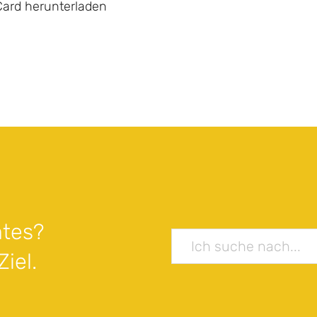
Card herunterladen
tes?
iel.