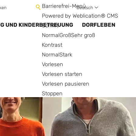
Barrierefrei-Menü
Deutsch
ken
Powered by Weblication® CMS
NG UND KINDERBETREUUNG
DORFLEBEN
Schrift
Normal
Groß
Sehr groß
Kontrast
Normal
Stark
Vorlesen
Vorlesen starten
Vorlesen pausieren
Stoppen