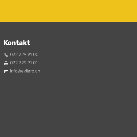
Kontakt
032 329 91 00
032 329 91 01
nf
v
l
rd
ch