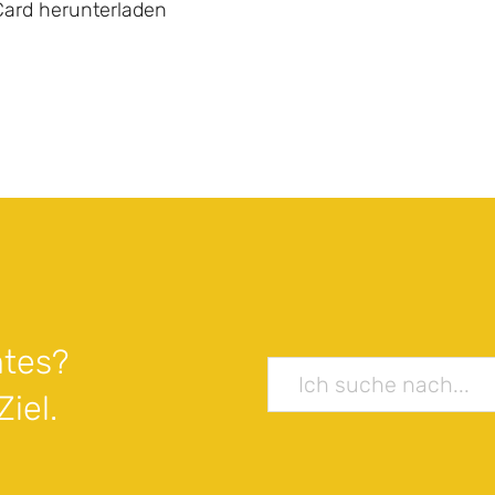
Card herunterladen
tes?
iel.