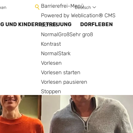
Barrierefrei-Menü
Deutsch
ken
Powered by Weblication® CMS
NG UND KINDERBETREUUNG
DORFLEBEN
Schrift
Normal
Groß
Sehr groß
Kontrast
Normal
Stark
Vorlesen
Vorlesen starten
Vorlesen pausieren
Stoppen