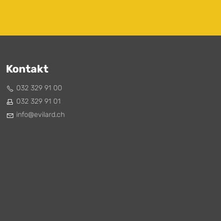
Kontakt
032 329 91 00
032 329 91 01
nf
v
l
rd
ch