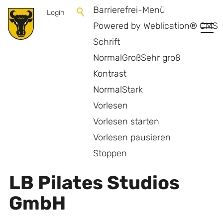
Barrierefrei-Menü
Login
Powered by Weblication® CMS
Schrift
Normal
Groß
Sehr groß
Kontrast
Normal
Stark
Vorlesen
Vorlesen starten
Vorlesen pausieren
Zurück zur Übersicht
Stoppen
LB Pilates Studios
GmbH