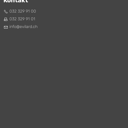
Kontakt
032 329 91 00
032 329 91 01
nf
v
l
rd
ch