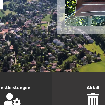
N
enst­leistungen
Abfall