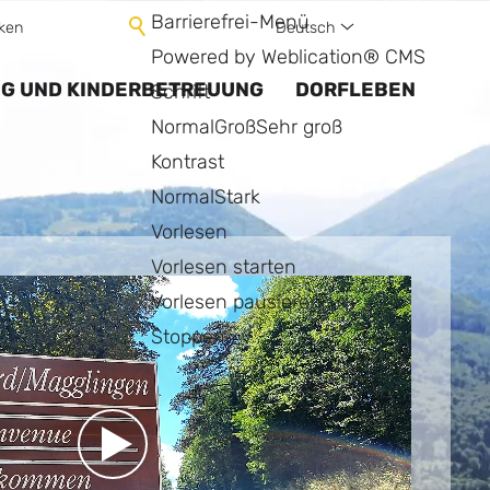
Barrierefrei-Menü
Deutsch
ken
Powered by Weblication® CMS
NG UND KINDERBETREUUNG
DORFLEBEN
Schrift
Normal
Groß
Sehr groß
Kontrast
Normal
Stark
Vorlesen
Vorlesen starten
Vorlesen pausieren
Stoppen