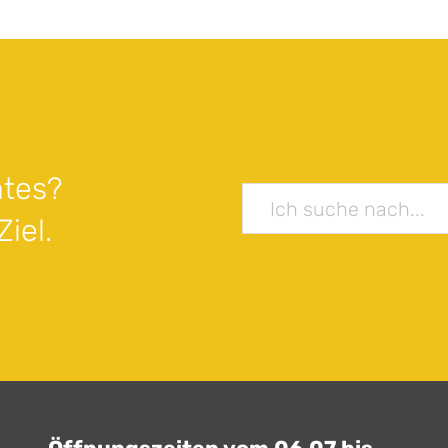
tes?
iel.