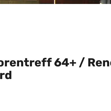
orentreff 64+ / Re
ard