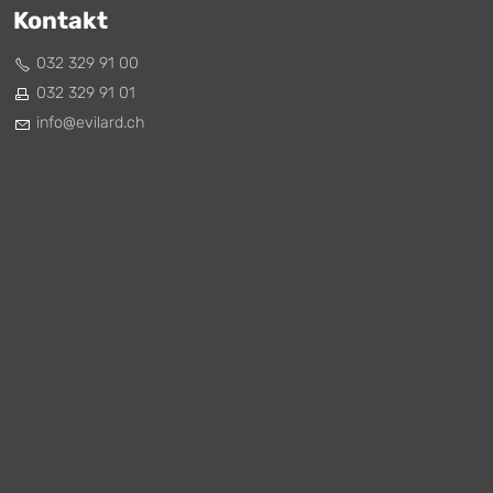
Kontakt
032 329 91 00
032 329 91 01
nf
v
l
rd
ch