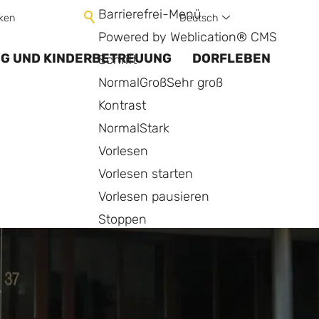
Barrierefrei-Menü
Deutsch
ken
Powered by Weblication® CMS
NG UND KINDERBETREUUNG
DORFLEBEN
Schrift
Normal
Groß
Sehr groß
Kontrast
Normal
Stark
Vorlesen
Vorlesen starten
Vorlesen pausieren
Stoppen