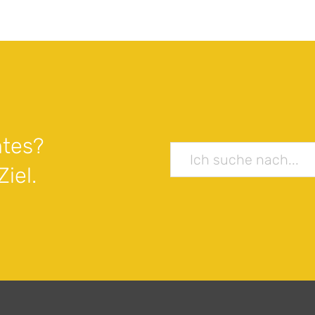
tes?
iel.