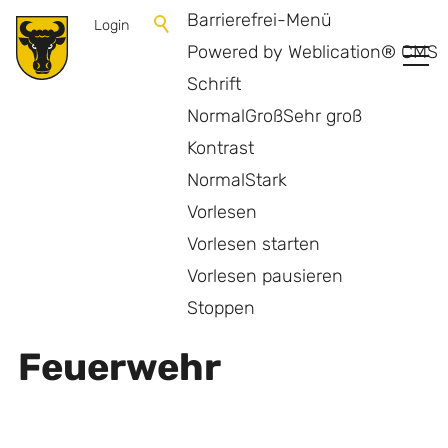
Barrierefrei-Menü
Login
Powered by Weblication® CMS
Schrift
Normal
Groß
Sehr groß
Kontrast
Normal
Stark
Vorlesen
Vorlesen starten
Vorlesen pausieren
Zurück zur Übersicht
Stoppen
Feuerwehr