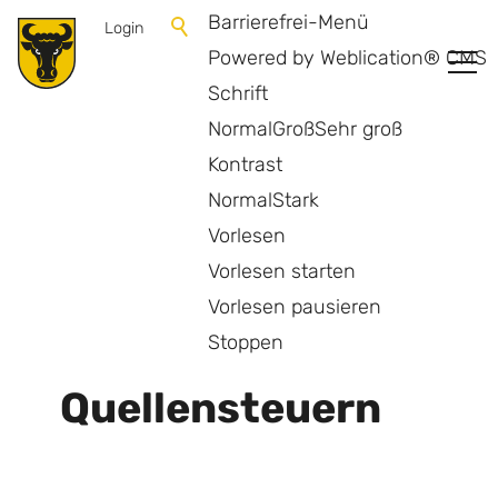
Barrierefrei-Menü
Login
Powered by Weblication® CMS
Schrift
Normal
Groß
Sehr groß
Kontrast
Normal
Stark
Vorlesen
Vorlesen starten
Vorlesen pausieren
Zurück zur Übersicht
Stoppen
Quellensteuern