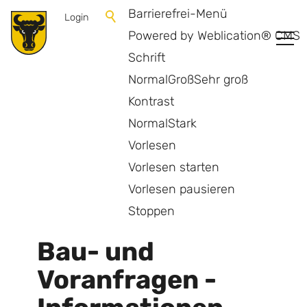
Barrierefrei-Menü
Login
Powered by Weblication® CMS
Schrift
Normal
Groß
Sehr groß
Kontrast
Normal
Stark
Vorlesen
Vorlesen starten
Vorlesen pausieren
Zurück zur Übersicht
Stoppen
Bau- und
Voranfragen -