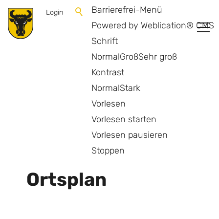
Barrierefrei-Menü
Login
Powered by Weblication® CMS
Schrift
Normal
Groß
Sehr groß
Kontrast
Normal
Stark
Vorlesen
Vorlesen starten
Vorlesen pausieren
Zurück zur Übersicht
Stoppen
Ortsplan