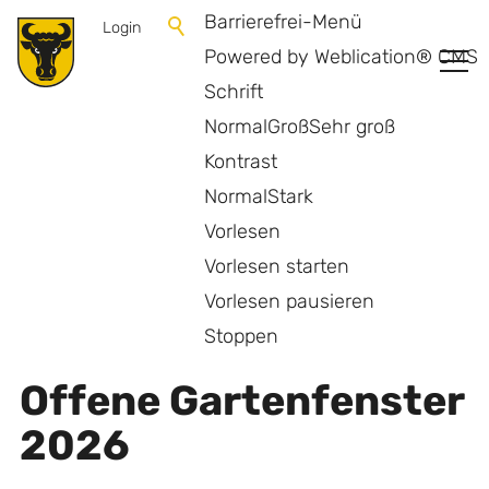
Barrierefrei-Menü
Login
Powered by Weblication® CMS
Schrift
Normal
Groß
Sehr groß
Kontrast
Normal
Stark
Vorlesen
Vorlesen starten
Vorlesen pausieren
Zurück zur Übersicht
Stoppen
Offene Gartenfenster
2026