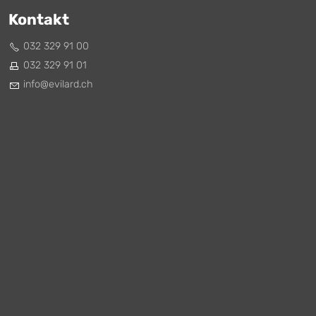
Kontakt
032 329 91 00
032 329 91 01
nf
v
l
rd
ch