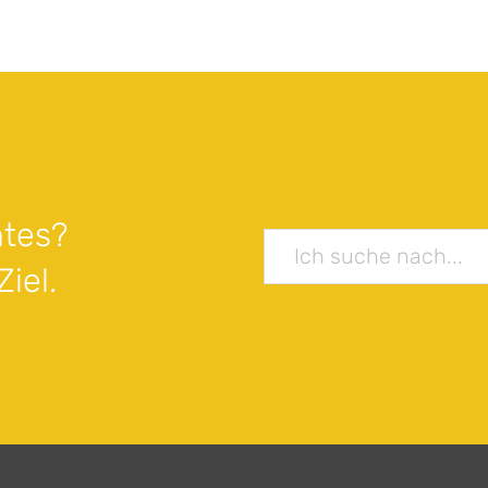
tes?
iel.