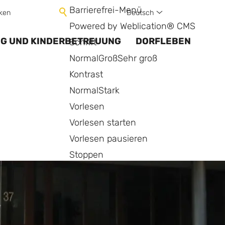
Barrierefrei-Menü
Deutsch
ken
Powered by Weblication® CMS
NG UND KINDERBETREUUNG
DORFLEBEN
Schrift
Normal
Groß
Sehr groß
Kontrast
Normal
Stark
Vorlesen
Vorlesen starten
Vorlesen pausieren
Stoppen