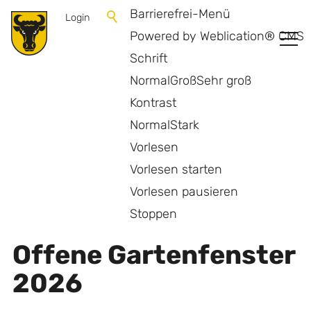
Barrierefrei-Menü
Login
Powered by Weblication® CMS
Schrift
Normal
Groß
Sehr groß
Kontrast
Normal
Stark
Vorlesen
Vorlesen starten
Vorlesen pausieren
Zurück zur Übersicht
Stoppen
Offene Gartenfenster
2026