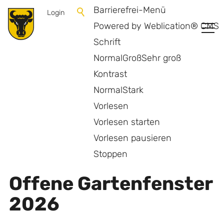
Barrierefrei-Menü
Login
Powered by Weblication® CMS
Schrift
Normal
Groß
Sehr groß
Kontrast
Normal
Stark
Vorlesen
Vorlesen starten
Vorlesen pausieren
Zurück zur Übersicht
Stoppen
Offene Gartenfenster
2026