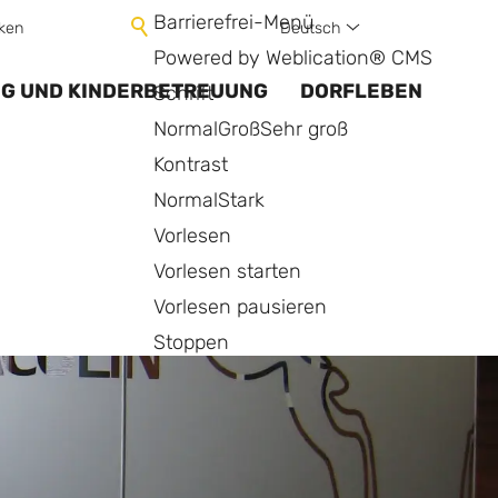
Barrierefrei-Menü
Deutsch
ken
Powered by Weblication® CMS
NG UND KINDERBETREUUNG
DORFLEBEN
Schrift
Normal
Groß
Sehr groß
Kontrast
Normal
Stark
Vorlesen
Vorlesen starten
Vorlesen pausieren
Stoppen