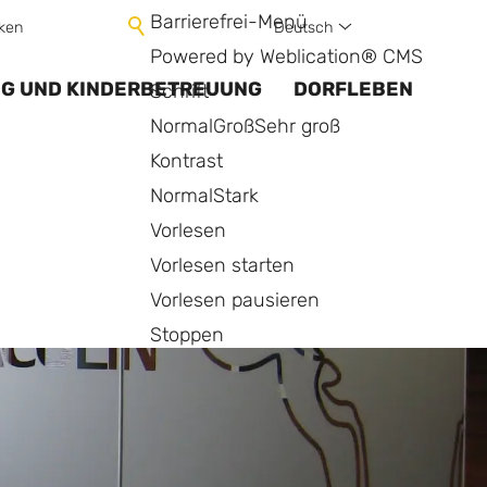
Barrierefrei-Menü
Deutsch
ken
Powered by Weblication® CMS
NG UND KINDERBETREUUNG
DORFLEBEN
Schrift
Normal
Groß
Sehr groß
Kontrast
Normal
Stark
Vorlesen
Vorlesen starten
Vorlesen pausieren
Stoppen