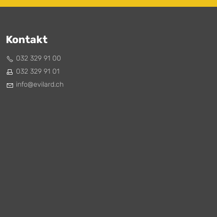
Kontakt
032 329 91 00
032 329 91 01
nf
v
l
rd
ch