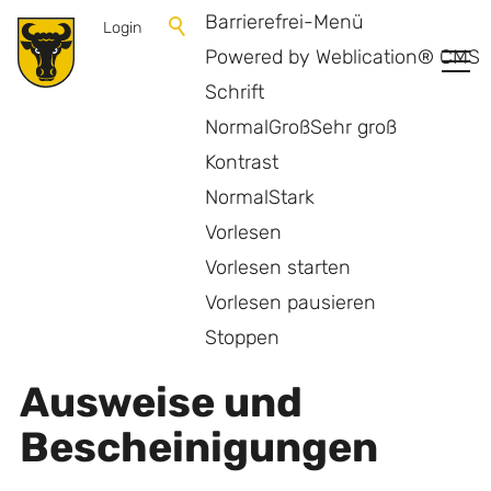
Barrierefrei-Menü
Login
Powered by Weblication® CMS
Schrift
Normal
Groß
Sehr groß
Kontrast
Normal
Stark
Vorlesen
Vorlesen starten
Vorlesen pausieren
Zurück zur Übersicht
Stoppen
Ausweise und
Bescheinigungen