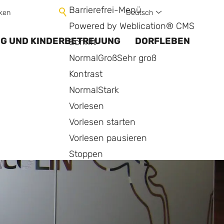
Barrierefrei-Menü
Deutsch
ken
Powered by Weblication® CMS
NG UND KINDERBETREUUNG
DORFLEBEN
Schrift
Normal
Groß
Sehr groß
Kontrast
Normal
Stark
Vorlesen
Vorlesen starten
Vorlesen pausieren
Stoppen