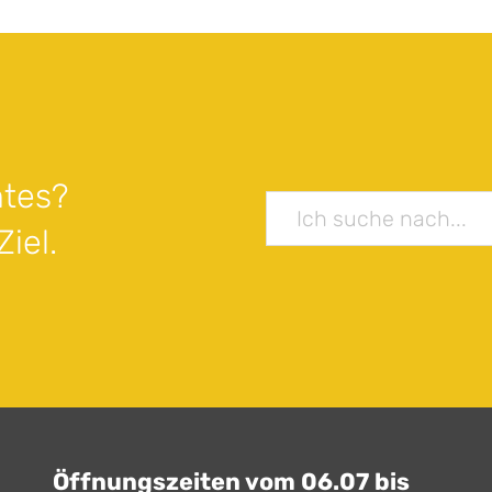
tes?
iel.
Öffnungszeiten vom 06.07 bis