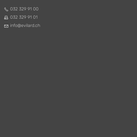
032 329 91 00
032 329 91 01
nf
v
l
rd
ch