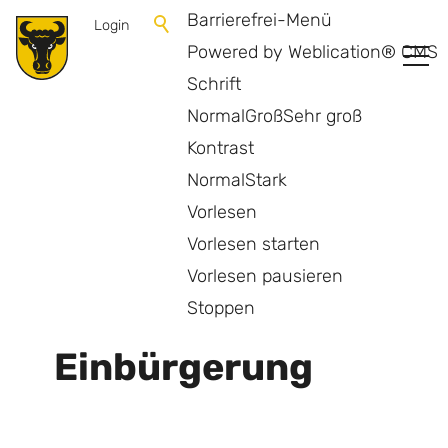
Barrierefrei-Menü
Login
Powered by Weblication® CMS
Schrift
Normal
Groß
Sehr groß
Kontrast
Normal
Stark
Vorlesen
Vorlesen starten
Vorlesen pausieren
Zurück zur Übersicht
Stoppen
Einbürgerung